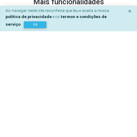
Mais funcionalidades
×
Ao navegar neste site reconhece que leu e aceita a nossa
política de privacidade
e os
termos e condições de
Distribuição de Serviço Docente
serviço
.
OK
Quantas horas dá cada docente e a que disciplinas?
Que trabalho não letivo está por atribuir? O Untis ajuda-
o a responder a estas questões num ápice.
Gestão Curricular Flexível
Aulas anuais, semestrais, quinzenais ou de vez em
quando. O Untis ajuda-o a construir um currículo à
medida do seu projeto educativo.
Diferentes Grelhas Semanais
Umas turmas têm aulas de 50 minutos e outras de 60?
Não se preocupe. Utilize diferentes grelhas semanais
para ajustar o horário às especificidades de cada
turma.
Envio por Email